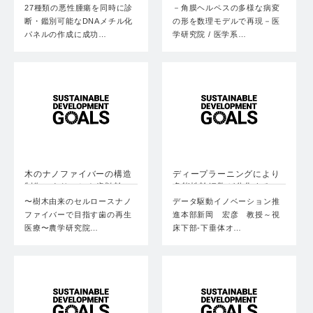
27種類の悪性腫瘍を同時に診
－角膜ヘルペスの多様な病変
断・鑑別可能なDNAメチル化
の形を数理モデルで再現－医
パネルの作成に成功…
学研究院 / 医学系…
木のナノファイバーの構造
ディープラーニングにより
制御により、ヒト歯髄幹
多能性幹細胞が分化する
細…
未…
〜樹木由来のセルロースナノ
データ駆動イノベーション推
ファイバーで目指す歯の再生
進本部新岡 宏彦 教授～視
医療〜農学研究院…
床下部-下垂体オ…