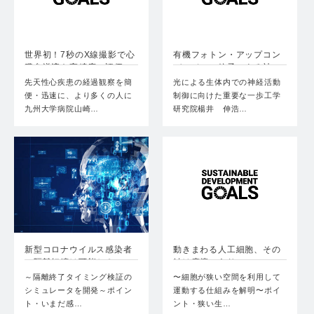
世界初！7秒のX線撮影で心
有機フォトン・アップコン
臓弁逆流を高精度に評価…
バージョン粒子による神
経…
先天性心疾患の経過観察を簡
光による生体内での神経活動
便・迅速に、より多くの人に
制御に向けた重要な一歩工学
九州大学病院山崎…
研究院楊井 伸浩…
新型コロナウイルス感染者
動きまわる⼈⼯細胞、その
の隔離短縮は可能か？
鍵は摩擦にあり
～隔離終了タイミング検証の
〜細胞が狭い空間を利⽤して
シミュレータを開発～ポイン
運動する仕組みを解明〜ポイ
ト・いまだ感…
ント・狭い⽣…