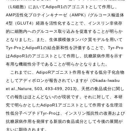
（L6細胞）においてAdipoR1のアゴニストとして作用し、
AMP活性化プロテインキナーゼ（AMPK）/グルコース輸送体
4型（GLUT4）経路を活性化することで、インスリン非依存
的に細胞内へのグルコース取り込みを促進することが明らか
となりました。また、生体膜模倣タンパク質モデルを用いて
Tyr-ProとAdipoR1の結合新和性を評価することで、Tyr-Pro
はAdipoR1のアゴニストとして作用し、抗糖尿病作用を示す
有用な機能性分子であることが明らかとなりました。
これまでに、AdipoRアゴニスト作用を有する低分子化合物
としてアディポロンが報告されていますが（Okada-Iwabu
et al.,Nature, 503, 493-499, 2013)、天然の食品成分に関し
ての報告はほとんどないのが現状です。それに対して、本研
究で明らかとしたAdipoR1アゴニストとして作用する生理活
性低分子ペプチドTyr-Proは、インスリン抵抗性の改善および
抗糖尿病作用を発揮する新規の食品成分として今後の展開が
大いに期待されます。