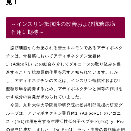
見！
～インスリン抵抗性の改善および抗糖尿病
作用に期待～
脂肪細胞から分泌される善玉ホルモンであるアディポネク
チンは、骨格筋においてアディポネクチン受容体
1（AdipoR1）との結合を介してグルコースの取り込みを促
進することで抗糖尿病作用を示すと知られています。しか
し、アディポネクチンの欠乏は、インスリン抵抗性およびⅡ
型糖尿病を誘発するため、アディポネクチンと同等の作用を
示す成分の開発が求められていました。
今回、九州大学大学院農学研究院の松井利郎教授の研究グ
ループは、アディポネクチン受容体1（AdipoR1）のアゴニ
スト(※1)作用を有する生理活性低分子ペプチド(※2)Tyr-Pro
の発見に成功しました。Tyr-Proは、ラット由来の骨格筋細胞