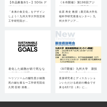
【作品募集8/1～】SDGs デ
《８/6開催》第198回アジ
ザインインターナ…
ア・オセアニア研究教…
「未来の食文化」をデザイン
佐原 寿史 教授（鹿児島大学先
しよう！九州大学大学院芸術
端科学研究推進センター）九
工学研究院が…
州大学アジア…
老化した細胞が鉄で死なな
《8/7開催》九州大学 新技
い仕組みを解明
術説明会 【オンライ…
〜リソソームの酸性度が細胞
直接研究者とディスカッショ
死の鍵を握る〜工学研究院佐
ンいただける絶好の機会です
久間 臣耶 准教…
来る8月7日（木）に…