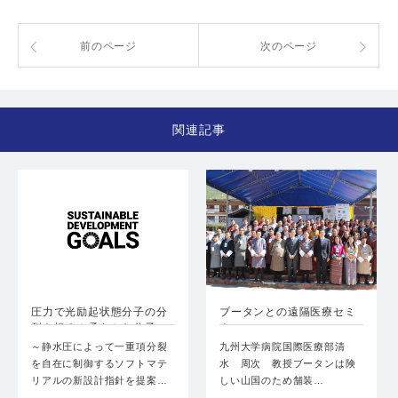
前のページ
次のページ
関連記事
圧力で光励起状態分子の分
ブータンとの遠隔医療セミ
裂を操る！柔らかな分子
ナー
で…
～静水圧によって一重項分裂
九州大学病院国際医療部清
を自在に制御するソフトマテ
水 周次 教授ブータンは険
リアルの新設計指針を提案…
しい山国のため舗装…