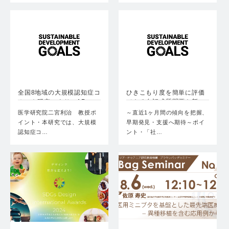
全国8地域の大規模認知症コ
ひきこもり度を簡単に評価
ホート研究により、AP…
できる自記式質問票を新
た…
医学研究院二宮利治 教授ポ
～直近1ヶ月間の傾向を把握、
イント・本研究では、⼤規模
早期発見・支援へ期待～ポイ
認知症コ…
ント・「社…