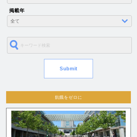
掲載年
飢餓をゼロに