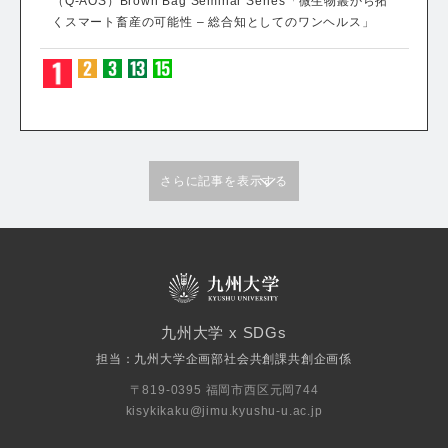
（Q-AOS）Brown Bag Seminar Series「微生物叢から拓
くスマート畜産の可能性 – 総合知としてのワンヘルス」
さらに記事を表示する
九州大学 x SDGs
担当：九州大学企画部社会共創課共創企画係
〒819-0395 福岡市西区元岡744
kisykikaku@jimu.kyushu-u.ac.jp