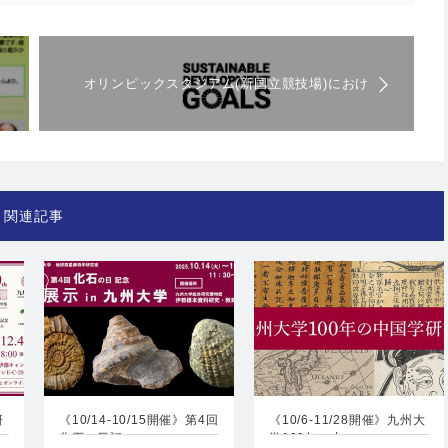
オリンピックスタジアム(新国立競技場)におけ
る自然風による風力換気現象の再現に成功
関連記事
研
《10/14-10/15開催》第4回
《10/6-11/28開催》九州大
化石の日記…
学100年の中…