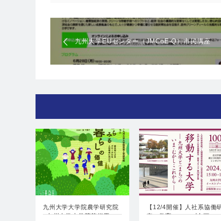
九州大学EUセンター（JMCoE-Q）市民講座
2021 「欧州グリーンディール～脱炭素社会を
目指して～」
九州大学大学院農学研究院
【12/4開催】人社系協働
×九州大学大学院芸術工
究・教育コモンズ企画…