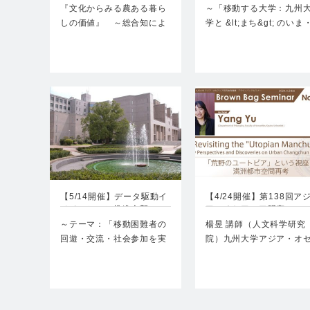
学…
『文化からみる農ある暮ら
～「移動する大学：九州
しの価値』 ～総合知によ
学と &lt;まち&gt; のいま
るグローカルな人材育成に
むかし・これから…
向け…
【5/14開催】データ駆動イ
【4/24開催】第138回ア
ノベーション推進本部…
ア・オセアニア研究…
～テーマ：「移動困難者の
楊昱 講師（人文科学研究
回遊・交流・社会参加を実
院）九州大学アジア・オ
現する公共空間マネジメン
アニア研究教育機…
ト…