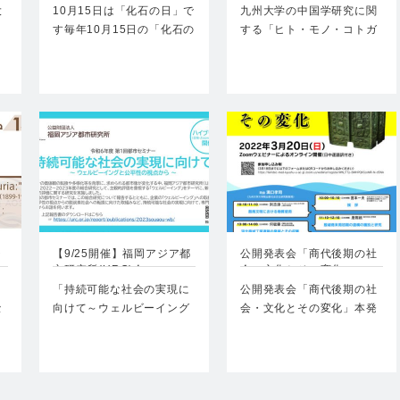
大
10月15日は「化石の日」で
九州大学の中国学研究に関
・
す毎年10月15日の「化石の
する「ヒト・モノ・コトガ
日」にあわせ…
ラ」を一堂に集めてご紹介
しま…
ジ
【9/25開催】福岡アジア都
公開発表会「商代後期の社
市研究所(URC)令…
会・文化とその変化」
「持続可能な社会の実現に
公開発表会「商代後期の社
セ
向けて～ウェルビーイング
会・文化とその変化」本発
と公平性の視点から～」
表会は紀元前13～1…
…