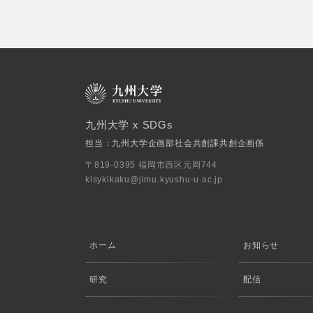
九州大学 x SDGs
担当：九州大学企画部社会共創課共創企画係
〒819-0395 福岡市西区元岡744
kisykikaku@jimu.kyushu-u.ac.jp
ホーム
お知らせ
研究
配信