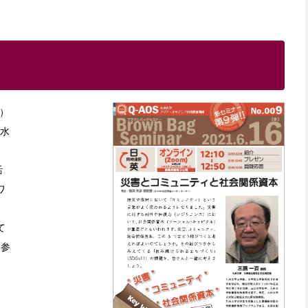
）
週水
活
ワ
て
御参