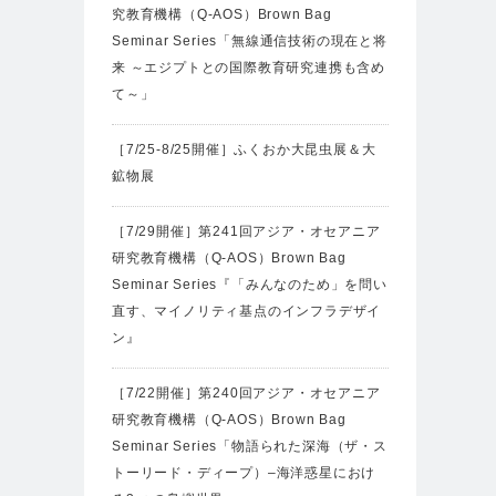
究教育機構（Q-AOS）Brown Bag
Seminar Series「無線通信技術の現在と将
来 ～エジプトとの国際教育研究連携も含め
て～」
［7/25-8/25開催］ふくおか大昆虫展＆大
鉱物展
［7/29開催］第241回アジア・オセアニア
研究教育機構（Q-AOS）Brown Bag
Seminar Series『「みんなのため」を問い
直す、マイノリティ基点のインフラデザイ
ン』
［7/22開催］第240回アジア・オセアニア
研究教育機構（Q-AOS）Brown Bag
Seminar Series「物語られた深海（ザ・ス
トーリード・ディープ）‒海洋惑星におけ