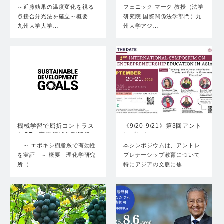
化…
～近藤効果の温度変化を視る
フェニック マーク 教授（法学
点接合分光法を確立～概要
研究院 国際関係法学部門）九
九州大学大学…
州大学アジ…
機械学習で屈折コントラス
《9/20-9/21》第3回アント
トCTの高速領域分割解析…
レプレナーシッ…
～ エポキシ樹脂系で有効性
本シンポジウムは、アントレ
を実証 ～ 概要 理化学研究
プレナーシップ教育について
所（…
特にアジアの文脈に焦…