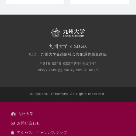
九州大学 x SDGs
担当：九州大学企画部社会共創課共創企画係
〒819-0395 福岡市西区元岡744
kisykikaku@jimu.kyushu-u.ac.jp
© Kyushu University. All rights reserved.
九州大学
お問い合わせ
アクセス・キャンパスマップ