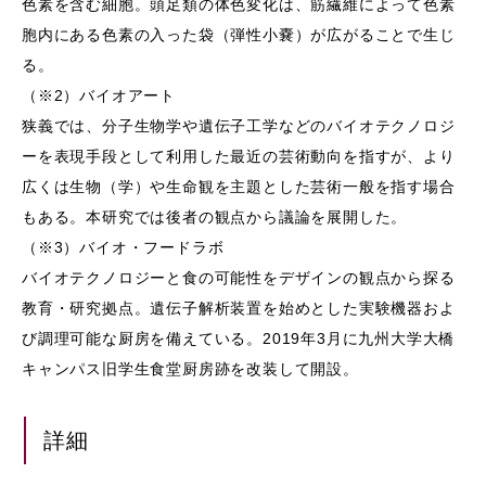
色素を含む細胞。頭足類の体色変化は、筋繊維によって色素
胞内にある色素の入った袋（弾性小嚢）が広がることで生じ
る。
（※2）バイオアート
狭義では、分子生物学や遺伝子工学などのバイオテクノロジ
ーを表現手段として利用した最近の芸術動向を指すが、より
広くは生物（学）や生命観を主題とした芸術一般を指す場合
もある。本研究では後者の観点から議論を展開した。
（※3）バイオ・フードラボ
バイオテクノロジーと食の可能性をデザインの観点から探る
教育・研究拠点。遺伝子解析装置を始めとした実験機器およ
び調理可能な厨房を備えている。2019年3月に九州大学大橋
キャンパス旧学生食堂厨房跡を改装して開設。
詳細