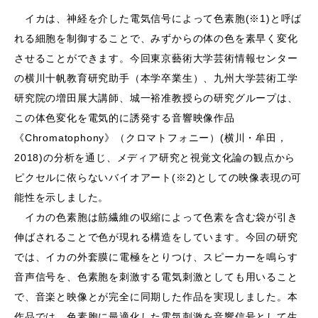
イカは、神経を介した電気信号によって色素胞(※1)と呼ば
れる細胞を制御することで、みずからの体の色を素早く変化
させることができます。今回東京藝術大学芸術情報センター
の横川十帆教育研究助手（本学卒業生）、九州大学芸術工学
研究院の増田展大講師、城一裕准教授らの研究グループは、
この体色変化を電気的に誘発する音響映像作品
《Chromatophony》（クロマトフォニー）(横川・牟田，
2018)の分析を通じ、メディア研究と視覚文化論の観点から
ピクセルに依らないバイオアート(※2)としての映像表現の可
能性を示しました。
イカの色素胞は筋繊維の収縮によって色素を含む袋が引き
伸ばされることで色が現れる構造をしています。今回の研究
では、イカの外套膜に電極をとりつけ、スピーカーを鳴らす
音声信号を、色素胞を刺激する電気刺激としても用いること
で、音楽と映像とが完全に同期した作品を実現しました。本
作品では、色素胞に最適化した電気刺激を音響信号として生