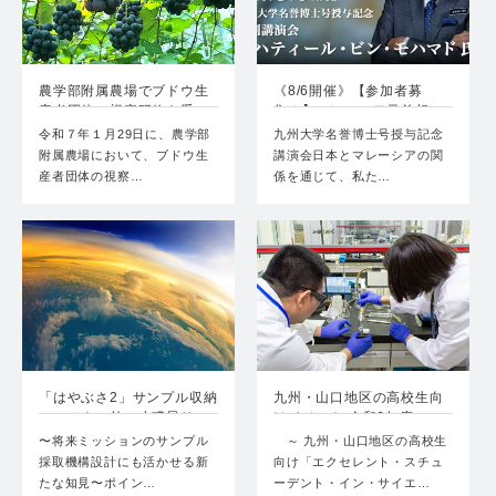
農学部附属農場でブドウ生
《8/6開催》【参加者募
産者団体の視察研修を受
集！】マレーシア元首相
け…
マ…
令和７年１月29日に、農学部
九州大学名誉博士号授与記念
附属農場において、ブドウ生
講演会日本とマレーシアの関
産者団体の視察…
係を通じて、私た…
「はやぶさ2」サンプル収納
九州・山口地区の高校生向
コンテナの外に小惑星リ…
けイベント 令和6年度エ…
〜将来ミッションのサンプル
～ 九州・山口地区の高校生
採取機構設計にも活かせる新
向け「エクセレント・スチュ
たな知見〜ポイン…
ーデント・イン・サイエ…