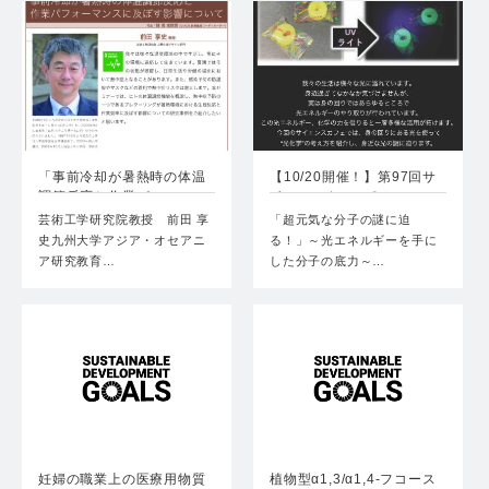
「事前冷却が暑熱時の体温
【10/20開催！】第97回サ
調節反応と作業パフォー
イエンスカフェ＠ふ…
マ…
芸術工学研究院教授 前田 享
「超元気な分子の謎に迫
史九州大学アジア・オセアニ
る！」～光エネルギーを手に
ア研究教育…
した分子の底力～…
妊婦の職業上の医療用物質
植物型α1,3/α1,4-フコース