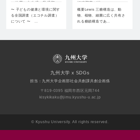
の使用と出生児の乳児期
転移酵素が持つ…
の…
〜 子どもの健康と環境に関す
概要Lewis 三糖構造は、動
る全国調査（エコチル調査）
物、植物、細菌に広く共有さ
について 〜 …
れる糖鎖構造であ…
九州大学 x SDGs
担当：九州大学企画部社会共創課共創企画係
〒819-0395 福岡市西区元岡744
kisykikaku@jimu.kyushu-u.ac.jp
© Kyushu University. All rights reserved.