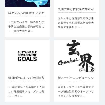
九州大学と佐賀県武雄市が
脳ゲノムへの8-オキソグア
未来共創ラボを設置
ニンの蓄積を抑えるとア…
九州大学と佐賀県武雄市が未
－アルツハイマー病の新たな
来共創ラボを設置九州大学大
予防と治療法の開発が可能に
学院未来共創リー…
－ 九州大学生体…
概日時計によって神経障害
新スーパーコンピュータシ
性疼痛の症状が制御され
ステム「玄界」を導入
る…
～ 時計遺伝子を基軸にした新
国内トップクラスの能力でデ
しい疼痛緩和メカニズムの発
ータ駆動型研究やオープンサ
見 ～ポイ…
イエンスを推進する…