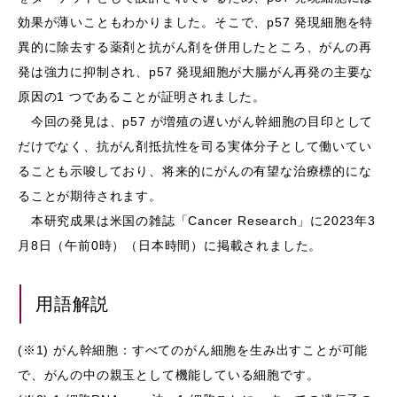
効果が薄いこともわかりました。そこで、p57 発現細胞を特
異的に除去する薬剤と抗がん剤を併⽤したところ、がんの再
発は強⼒に抑制され、p57 発現細胞が⼤腸がん再発の主要な
原因の1 つであることが証明されました。
今回の発⾒は、p57 が増殖の遅いがん幹細胞の⽬印として
だけでなく、抗がん剤抵抗性を司る実体分⼦として働いてい
ることも⽰唆しており、将来的にがんの有望な治療標的にな
ることが期待されます。
本研究成果は⽶国の雑誌「Cancer Research」に2023年3
⽉8⽇（午前0時）（⽇本時間）に掲載されました。
用語解説
(※1) がん幹細胞：すべてのがん細胞を⽣み出すことが可能
で、がんの中の親⽟として機能している細胞です。