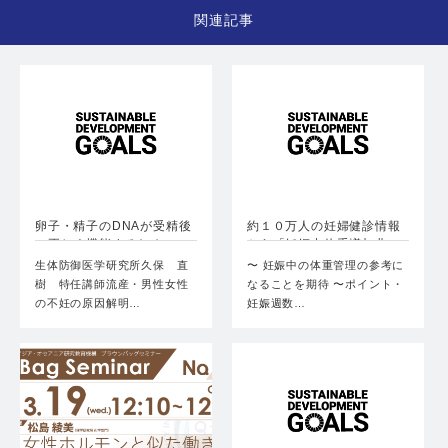
関連記事
卵子・精子のDNAが受精後
約１０万人の妊婦健診情報
に正しく機能するための…
から「妊娠中体重増加曲
線…
生体防御医学研究所久保 直
〜 妊娠中の体重管理の参考に
樹 特任講師流産・男性女性
なることを期待 〜ポイント・
の不妊の原因解明…
妊娠週数…