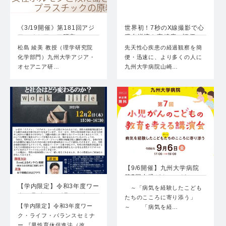
《3/19開催》第181回アジ
世界初！7秒のX線撮影で心
ア・オセアニア研究…
臓弁逆流を高精度に評価…
松島 綾美 教授（理学研究院
先天性心疾患の経過観察を簡
化学部門）九州大学アジア・
便・迅速に、より多くの人に
オセアニア研…
九州大学病院山崎…
【9/6開催】九州大学病院
第7回小児がんのこど…
【学内限定】令和3年度ワー
～「病気を経験したこども
ク・ライフ・バランスセ…
たちのこころに寄り添う」
【学内限定】令和3年度ワー
～ 「病気を経…
ク・ライフ・バランスセミナ
ー 『男性育休促進法（改…