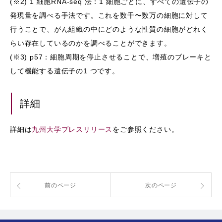
(※2) 1 細胞RNA-seq 法：1 細胞ごとに、すべての遺伝⼦の
発現量を調べる⼿法です。これを数千〜数万の細胞に対して
⾏うことで、がん組織の中にどのような性質の細胞がどれく
らい存在しているのかを調べることができます。
(※3) p57：細胞周期を停⽌させることで、増殖のブレーキと
して機能する遺伝⼦の1 つです。
詳細
詳細は
九州大学プレスリリース
をご参照ください。
前のページ
次のページ