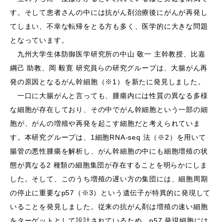
す。そして患者さんの中には抗がん剤治療後にがんが再発し
てしまい、不幸な転帰をとる⽅も多く、医学的に⼤きな問題
となっています。
九州⼤学⽣体防御医学研究所の中⼭ 敬⼀ 主幹教授、⽐嘉
綱⼰ 助教、岡 毅寛 研究員らの研究グループは、⼤腸がん再
発の原因となるがん幹細胞（※1）を新たに発⾒しました。
⼀⼝に⼤腸がんと⾔っても、腫瘍内には性質の異なる多様
な細胞が存在しており、その中でがん幹細胞という⼀部の細
胞が、がんの増殖や再発を起こす細胞だと考えられていま
す。本研究グループは、1細胞RNA-seq 法（※2）を⽤いて
腸管の悪性腫瘍を解析し、がん幹細胞の中にも細胞増殖の状
態が異なる2 種類の細胞集団が存在することを明らかにしま
した。そして、このうち増殖の遅い⽅の集団には、細胞周期
の停⽌に重要なp57（※3）という遺伝⼦が特異的に発現して
いることを発⾒しました。従来の抗がん剤は増殖の速い細胞
をターゲットとして設計されているため、p57 発現細胞には