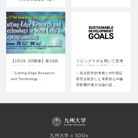
【10/29､/30開催】第33回
リビングラボを用いて思考
ホットスプリ…
実験と経験的洞察の統合
で…
「Cutting-Edge Research
～高次哲学的考察とHRI実証
and Technology …
研究を統合した革新的なAI倫
理影響評価方法論の提…
九州大学 x SDGs