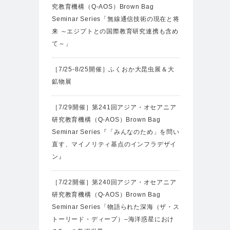
究教育機構（Q-AOS）Brown Bag
Seminar Series「無線通信技術の現在と将
来 ～エジプトとの国際教育研究連携も含め
て～」
［7/25-8/25開催］ふくおか大昆虫展＆大
鉱物展
［7/29開催］第241回アジア・オセアニア
研究教育機構（Q-AOS）Brown Bag
Seminar Series『「みんなのため」を問い
直す、マイノリティ基点のインフラデザイ
ン』
［7/22開催］第240回アジア・オセアニア
研究教育機構（Q-AOS）Brown Bag
Seminar Series「物語られた深海（ザ・ス
トーリード・ディープ）‒海洋惑星におけ