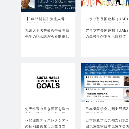
【10/26開催】弥生人骨－
アラブ首長国連邦（UAE)
「日本人の起源」探究…
の高校生が本学へ短期留
九州大学名誉教授中橋孝博
アラブ首長国連邦（UAE)
先生の記念講演会を開催し
の高校生が本学へ短期留
ます10月26日午後…
学！ 九州大学は、2…
先天性読み書き障害を脳の
日本気象学会九州支部第2
機能と構造から分類・再
回気象教室
現…
〜発達性ディスレクシアへ
日本気象学会九州支部第2
の個別最適化した教育支
回気象教室日本気象学会