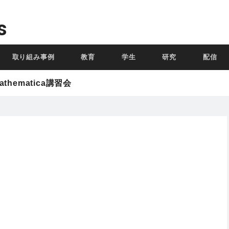
s
取り組み事例
教育
学生
研究
配信
thematica講習会