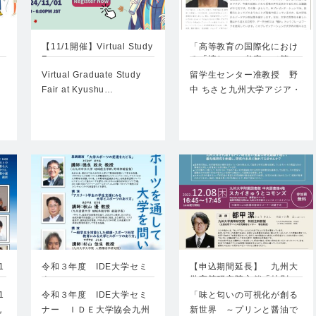
【11/1開催】Virtual Study
「高等教育の国際化におけ
…
Fa…
る「憧れ」の考察」（第
4…
Virtual Graduate Study
留学生センター准教授 野
Fair at Kyushu…
中 ちさと九州大学アジア・
オセアニア研究…
1
令和３年度 IDE大学セミ
【申込期間延長】 九州大
ナー
学高等研究院主催「特別
主…
1
令和３年度 IDE大学セミ
「味と匂いの可視化が創る
九
ナー ＩＤＥ大学協会九州
新世界 ～プリンと醤油で