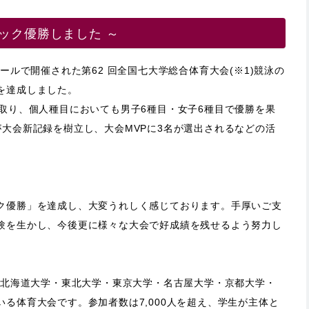
ック優勝しました ～
ルで開催された第62 回全国七⼤学総合体育⼤会(※1)競泳の
を達成しました。
取り、個⼈種⽬においても男⼦6種⽬・⼥⼦6種⽬で優勝を果
⼤会新記録を樹⽴し、⼤会MVPに3名が選出されるなどの活
ク優勝」を達成し、⼤変うれしく感じております。⼿厚いご⽀
験を⽣かし、今後更に様々な⼤会で好成績を残せるよう努⼒し
、北海道⼤学・東北⼤学・東京⼤学・名古屋⼤学・京都⼤学・
る体育⼤会です。参加者数は7,000⼈を超え、学⽣が主体と