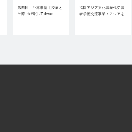
台湾: 今/昔】/Tai…
者学術交流事業：アジア
を…
ェ
第四回 台湾事情【疫病と
福岡アジア文化賞歴代受賞
台湾: 今/昔】/Taiwan
者学術交流事業：アジアを
Today 【Epi…
海から考える福岡は古…