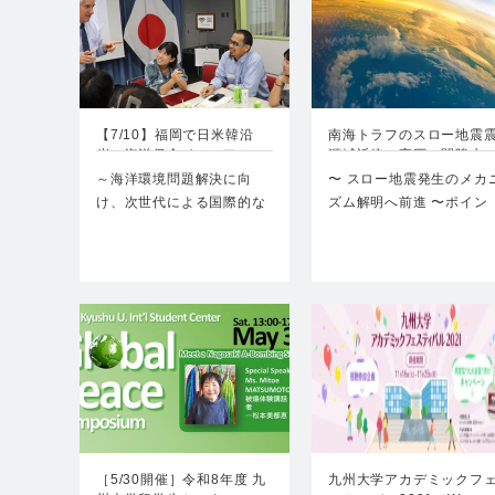
【7/10】福岡で日米韓沿
南海トラフのスロー地震
岸・海洋保全イニシアテ…
源域近傍に高圧の間隙水
帯…
～海洋環境問題解決に向
〜 スロー地震発生のメカ
け、次世代による国際的な
ズム解明へ前進 〜ポイン
新体制の構築へ～2024年…
ト・地球深部探…
［5/30開催］令和8年度 九
九州大学アカデミックフ