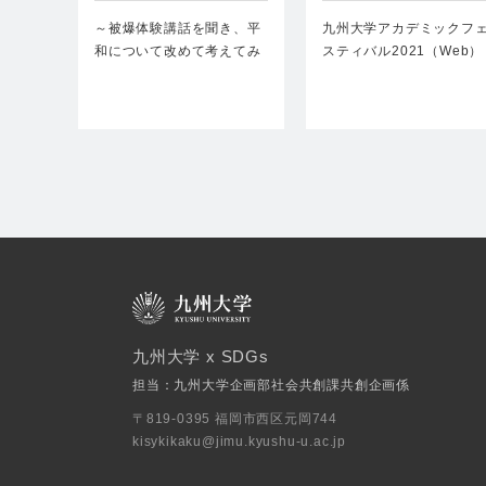
州大学留学生センタ…
スティバル2021（We…
～被爆体験講話を聞き、平
九州大学アカデミックフ
和について改めて考えてみ
スティバル2021（Web）
ませんか～長崎に…
九州大学では例年…
九州大学 x SDGs
担当：九州大学企画部社会共創課共創企画係
〒819-0395 福岡市西区元岡744
kisykikaku@jimu.kyushu-u.ac.jp