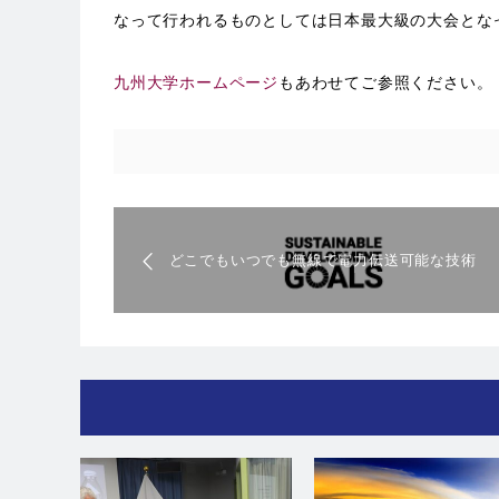
なって⾏われるものとしては⽇本最⼤級の⼤会とな
九州大学ホームページ
もあわせてご参照ください。
どこでもいつでも無線で電⼒伝送可能な技術