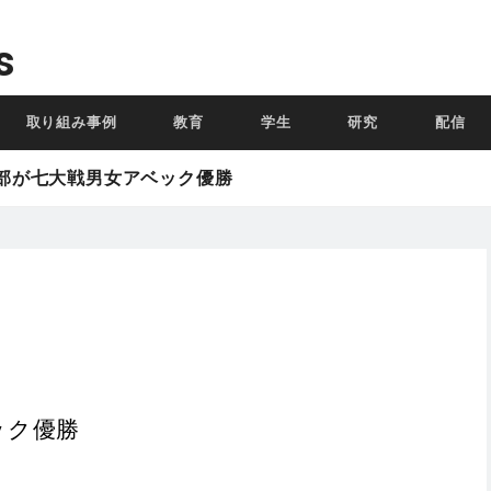
s
取り組み事例
教育
学生
研究
配信
部が七⼤戦男⼥アベック優勝
ック優勝