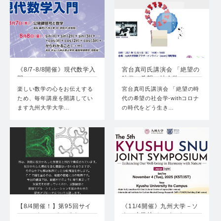
《8/7-8/8開催》現代数学入
宮台真司氏講演会 「絶望の
門
時代の希望の社会学-w…
楽しい数学の心をお伝えする
宮台真司氏講演会 「絶望の時
ため、毎年講座を開講してい
代の希望の社会学-withコロナ
ます九州大学大学…
の時代をどう生き…
【8/4開催！】第95回サイ
《11/4開催》九州大学－ソ
エンスカフェ＠ふくお…
ウル大学校ジョイント…