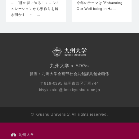
～ 「肺の謎に迫る！」～シミ
今年のテーマは｢Enhancing
ュレーションから形作りを解
Our Well-being in Ha…
き明かす ～「…
九州大学 x SDGs
担当：九州大学企画部社会共創課共創企画係
〒819-0395 福岡市西区元岡744
kisykikaku@jimu.kyushu-u.ac.jp
© Kyushu University. All rights reserved.
九州大学