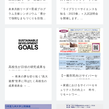
グラム主催シンポジウム
ンス専攻オンラインイベ
「…
ン…
未来共創リーダー育成プログ
「ライブラリーサイエンスを
ラム主催シンポジウム「豊か
知る：2023春」＋入試説明会
で強靭なまちづくりを目指…
を開催します。…
高校生が日頃の研究成果を
九州大学で発表
【一般市民向けサイバーセ
～ 将来の夢を切り拓く“高大
キュリティ公開講座】せ
連携”世界に羽ばたく高校生の
き…
＝家庭におけるサイバーセキ
成果発表会 ～ …
ュリティ力の向上＝ 昨今、
リモートワー…