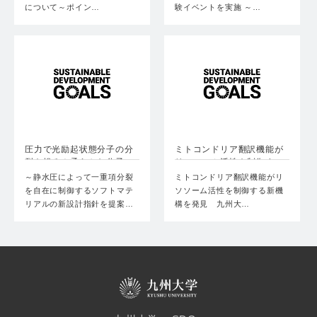
について～ポイン…
験イベントを実施 ～…
圧力で光励起状態分子の分
ミトコンドリア翻訳機能が
裂を操る！柔らかな分子
リソソーム活性を制御す
で…
る…
～静水圧によって一重項分裂
ミトコンドリア翻訳機能がリ
を自在に制御するソフトマテ
ソソーム活性を制御する新機
リアルの新設計指針を提案…
構を発見 九州大…