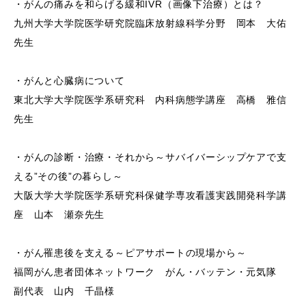
・がんの痛みを和らげる緩和IVR（画像下治療）とは？
九州大学大学院医学研究院臨床放射線科学分野 岡本 大佑
先生
・がんと心臓病について
東北大学大学院医学系研究科 内科病態学講座 高橋 雅信
先生
・がんの診断・治療・それから～サバイバーシップケアで支
える”その後”の暮らし～
大阪大学大学院医学系研究科保健学専攻看護実践開発科学講
座 山本 瀬奈先生
・がん罹患後を支える～ピアサポートの現場から～
福岡がん患者団体ネットワーク がん・バッテン・元気隊
副代表 山内 千晶様