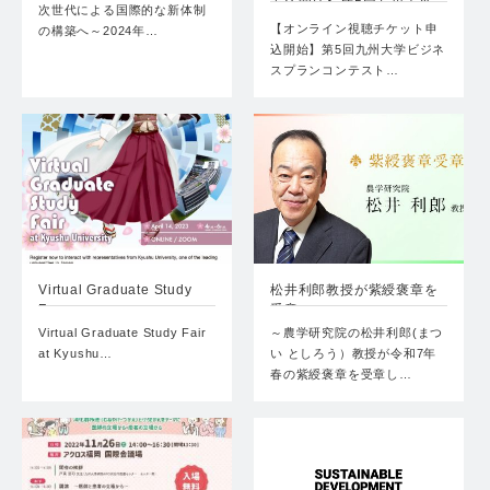
申込開始】第5回九州大学…
次世代による国際的な新体制
【オンライン視聴チケット申
の構築へ～2024年…
込開始】第5回九州大学ビジネ
スプランコンテスト…
Virtual Graduate Study
松井利郎教授が紫綬褒章を
F…
受章
Virtual Graduate Study Fair
～農学研究院の松井利郎(まつ
at Kyushu…
い としろう）教授が令和7年
春の紫綬褒章を受章し…