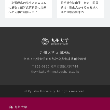
見…
フ…
～副腎腫瘍の発生メカニズム
医学研究院山手 智志 医員
の解明と副腎皮質疾患の治療
胎児・新生児から始まる成人
への応用に期待～ポイ…
期の運動器疾患の…
九州大学 x SDGs
担当：九州大学企画部社会共創課共創企画係
〒819-0395 福岡市西区元岡744
kisykikaku@jimu.kyushu-u.ac.jp
© Kyushu University. All rights reserved.
九州大学