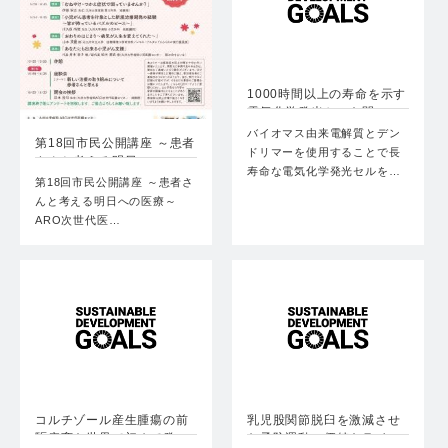
1000時間以上の寿命を示す
電気化学発光セルを開…
バイオマス由来電解質とデン
第18回市民公開講座 ～患者
ドリマーを使用することで長
さんと考える明日への…
寿命な電気化学発光セルを…
第18回市民公開講座 ～患者さ
んと考える明日への医療～
ARO次世代医…
コルチゾール産生腫瘍の前
乳児股関節脱臼を激減させ
駆病変を世界で初めて発
た予防運動の価値をライ