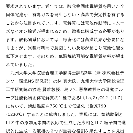
要求されています。近年では、酸化物固体電解質を⽤いた全
固体電池が、有毒ガスを発⽣しない・⾼温で安定性を有する
ことから注⽬されています。電解質には電池作動時にスムー
ズなイオン輸送が望まれるため、緻密に構成する必要があり
ます。酸化物系においては、緻密化には⾼温焼結が必要にな
りますが、異種材料間で意図しない反応が起こり電池性能を
低下させます。そのため、低温焼結可能な電解質材料が望ま
れていました。
九州⼤学⼤学院総合理⼯学府博⼠課程3年（兼 株式会社デ
ンソー環境NS 開発部）の林 真⼤⽒、九州⼤学⼤学院総合理
⼯学研究院の渡邉 賢准教授、島ノ江 憲剛教授らの研究グル
ープは酸化物固体電解質の1 種であるLi₇La₃Zr₂O12（LLZ）
において、焼結温度を750 ℃まで低温化（従来790
-1230℃）することに成功しました。実現には、焼結助剤と
LLZ 中の添加元素間の反応で⽣成した液相とLLZ 粒⼦間で選
択的に⽣成する液相の２つが重要な役割を果たすことを⾒出