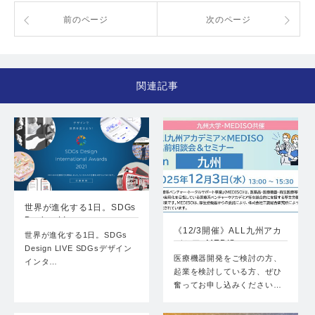
前のページ
次のページ
関連記事
世界が進化する1日。SDGs
Design LI…
《12/3開催》ALL九州アカ
世界が進化する1日。SDGs
デミア×MEDIS…
Design LIVE SDGsデザイン
医療機器開発をご検討の方、
インタ…
起業を検討している方、ぜひ
奮ってお申し込みください…