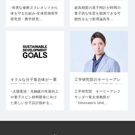
御機構を解明
合わせを明らかにできる
の…
-有害な修飾ヌクレオシドから
超高精度の原子時計が時間の
体を守る仕組み-生体防御医学
量子的な性質を観測できる可
研究所・農学研究…
能性をもつ新理論高等…
キラルな分子集合体が一重
工学研究院のキーリーアレ
項励起子分裂を促進する
クサンダー竜太准教授が
こ…
M…
~太陽電池・光触媒の性能向上
工学研究院 キーリーアレク
や量子スピン材料開発に向け
サンダー竜太准教授が
た新しい分子設計指針を…
「Innovators Und…