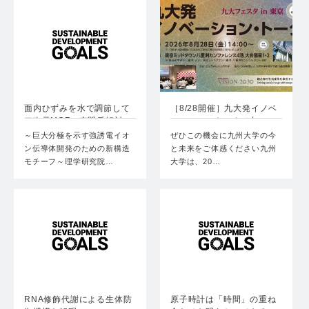
面内ひずみを水で調節して
［8/28開催］九大発イノベ
二次元MOFの空間反転対…
ーション・トーク（九…
～巨大分極を示す強誘電イオ
ぜひこの機会に九州大学の今
ン伝導体開発のための新構造
と未来をご体感ください九州
モチーフ～理学研究院…
大学は、20…
RNA修飾代謝による生体防
原子時計は「時間」の重ね