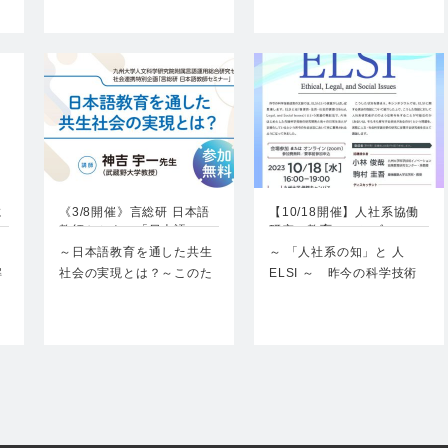
～…
に
《3/8開催》言総研 日本語
【10/18開催】人社系協働
…
教師セミナー「日本語…
研究・教育コモンズ …
～日本語教育を通した共生
～ 「人社系の知」と 人
解
社会の実現とは？～このた
ELSI ～ 昨今の科学技術
び、言語運用総合研究…
政策の文脈で…