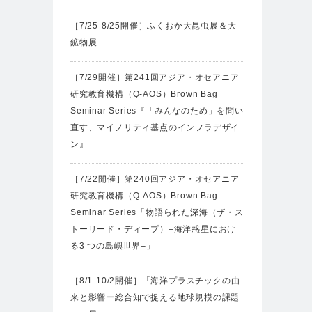
［7/25-8/25開催］ふくおか大昆虫展＆大
鉱物展
［7/29開催］第241回アジア・オセアニア
研究教育機構（Q-AOS）Brown Bag
Seminar Series『「みんなのため」を問い
直す、マイノリティ基点のインフラデザイ
ン』
［7/22開催］第240回アジア・オセアニア
研究教育機構（Q-AOS）Brown Bag
Seminar Series「物語られた深海（ザ・ス
トーリード・ディープ）‒海洋惑星におけ
る3 つの島嶼世界‒」
［8/1-10/2開催］「海洋プラスチックの由
来と影響ー総合知で捉える地球規模の課題