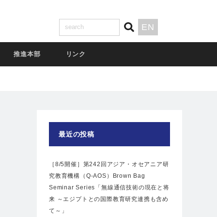
EN
推進本部
リンク
最近の投稿
［8/5開催］第242回アジア・オセアニア研
究教育機構（Q-AOS）Brown Bag
Seminar Series「無線通信技術の現在と将
来 ～エジプトとの国際教育研究連携も含め
て～」