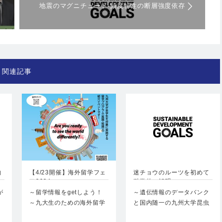
地震のマグニチュード-頻度特性の断層強度依存
性と応力状態臨界度
関連記事
物
【4/23開催】海外留学フェ
迷チョウのルーツを初めて
ア2024
科学的に解明
が
～留学情報をgetしよう！
～遺伝情報のデータバンク
」
～九大生のための海外留学
と国内随一の九州大学昆虫
フェアを開催します…
標本コレクションを活用