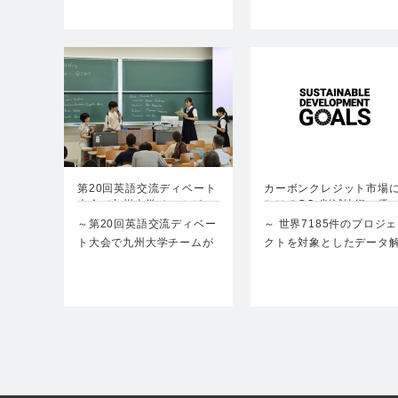
レク…
第20回英語交流ディベート
カーボンクレジット市場
大会で九州大学チームが…
おけるCO₂削減技術の優
～第20回英語交流ディベー
～ 世界7185件のプロジェ
ト大会で九州大学チームが
クトを対象としたデータ
優勝～“Gest…
析で有用性を実証 ～…