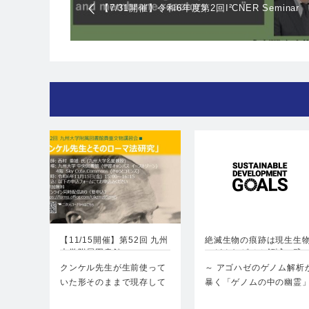
【7/31開催】令和6年度第2回I²CNER Seminar
【11/15開催】第52回 九州
絶滅生物の痕跡は現生生
大学附属図書館 …
のどんなゲノム領域に残
り…
クンケル先生が生前使って
～ アゴハゼのゲノム解析
いた形そのままで現存して
暴く「ゲノムの中の幽霊
いる点でも極めて貴重なコ
～ポイント…